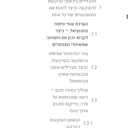
ההבדלים בין סוגי קרקעות
להשקעה וכיצד לזהות את
המשמעויות של כל אחת
הערכת שווי וניתוח
פוטנציאל — כיצד
לקרוא נכון את התמונה
שמאחורי המספרים
מהי ‘הזדמנות’ אמיתית
בהשקעה בקרקעות
וכיצד מבדילים אותה
מהבטחות שאינן
מבוססות?
תהליך בחירה חכם —
גישה שמבוססת על
סדר, בדיקות ותכנון
ארוך־טווח
קושאן השקעות
בקרקע