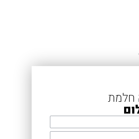
 חלמת
ום